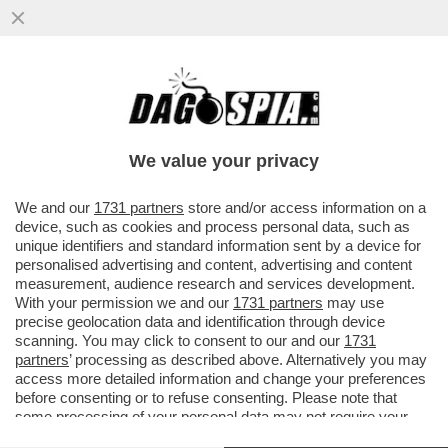
IL DIVANO DEI GIUSTI - IL FILM DELLA
SERATA IN CHIARO? DIREI 'PICCOLE
DONNE', NELLA VERSIONE 2019...
We value your privacy
VAI ALL'ARTICOLO
We and our
1731 partners
store and/or access information on a
device, such as cookies and process personal data, such as
unique identifiers and standard information sent by a device for
personalised advertising and content, advertising and content
measurement, audience research and services development.
With your permission we and our
1731 partners
may use
precise geolocation data and identification through device
scanning. You may click to consent to our and our
1731
partners
’ processing as described above. Alternatively you may
access more detailed information and change your preferences
before consenting or to refuse consenting. Please note that
some processing of your personal data may not require your
consent, but you have a right to object to such processing. Your