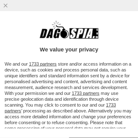
CHE FACCIA DI BRONZO ‘STA CLAUDIA
CONTE! – LA PREZZEMOLONA CIOCIARA
RIFILA UN PISTOLOTTO CONTRO ...
We value your privacy
VAI ALL'ARTICOLO
We and our
1733 partners
store and/or access information on a
device, such as cookies and process personal data, such as
unique identifiers and standard information sent by a device for
personalised advertising and content, advertising and content
measurement, audience research and services development.
With your permission we and our
1733 partners
may use
precise geolocation data and identification through device
scanning. You may click to consent to our and our
1733
partners
’ processing as described above. Alternatively you may
access more detailed information and change your preferences
before consenting or to refuse consenting. Please note that
some processing of your personal data may not require your
consent, but you have a right to object to such processing. Your