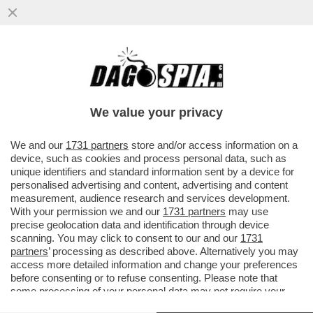
CHE FACCIA DI BRONZO ‘STA CLAUDIA
CONTE! – LA PREZZEMOLONA CIOCIARA
RIFILA UN PISTOLOTTO CONTRO ...
We value your privacy
VAI ALL'ARTICOLO
We and our
1731 partners
store and/or access information on a
device, such as cookies and process personal data, such as
unique identifiers and standard information sent by a device for
personalised advertising and content, advertising and content
measurement, audience research and services development.
With your permission we and our
1731 partners
may use
precise geolocation data and identification through device
scanning. You may click to consent to our and our
1731
partners
’ processing as described above. Alternatively you may
access more detailed information and change your preferences
before consenting or to refuse consenting. Please note that
some processing of your personal data may not require your
consent, but you have a right to object to such processing. Your