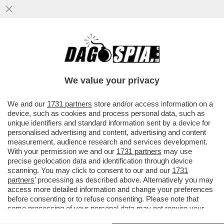
CHE FACCIA DI BRONZO ‘STA CLAUDIA
CONTE! – LA PREZZEMOLONA CIOCIARA
RIFILA UN PISTOLOTTO CONTRO ...
We value your privacy
VAI ALL'ARTICOLO
We and our
1731 partners
store and/or access information on a
device, such as cookies and process personal data, such as
unique identifiers and standard information sent by a device for
personalised advertising and content, advertising and content
measurement, audience research and services development.
With your permission we and our
1731 partners
may use
precise geolocation data and identification through device
scanning. You may click to consent to our and our
1731
partners
’ processing as described above. Alternatively you may
access more detailed information and change your preferences
before consenting or to refuse consenting. Please note that
some processing of your personal data may not require your
consent, but you have a right to object to such processing. Your