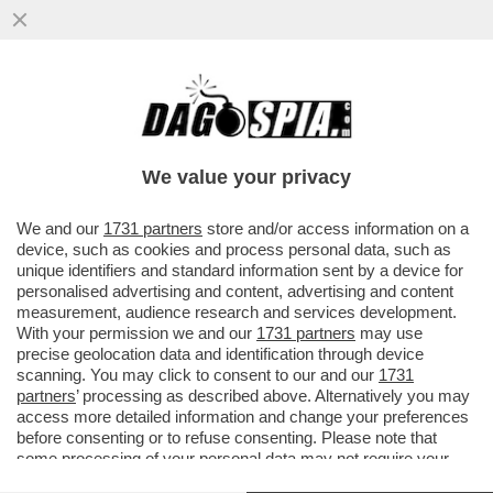
CHE FACCIA DI BRONZO ‘STA CLAUDIA
CONTE! – LA PREZZEMOLONA CIOCIARA
RIFILA UN PISTOLOTTO CONTRO ...
We value your privacy
VAI ALL'ARTICOLO
We and our
1731 partners
store and/or access information on a
device, such as cookies and process personal data, such as
unique identifiers and standard information sent by a device for
personalised advertising and content, advertising and content
measurement, audience research and services development.
With your permission we and our
1731 partners
may use
precise geolocation data and identification through device
scanning. You may click to consent to our and our
1731
partners
’ processing as described above. Alternatively you may
access more detailed information and change your preferences
before consenting or to refuse consenting. Please note that
some processing of your personal data may not require your
consent, but you have a right to object to such processing. Your