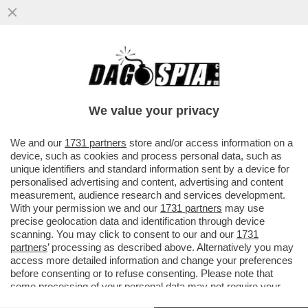
CHE FACCIA DI BRONZO ‘STA CLAUDIA
CONTE! – LA PREZZEMOLONA CIOCIARA
RIFILA UN PISTOLOTTO CONTRO ...
We value your privacy
VAI ALL'ARTICOLO
We and our
1731 partners
store and/or access information on a
device, such as cookies and process personal data, such as
unique identifiers and standard information sent by a device for
personalised advertising and content, advertising and content
measurement, audience research and services development.
With your permission we and our
1731 partners
may use
precise geolocation data and identification through device
scanning. You may click to consent to our and our
1731
partners
’ processing as described above. Alternatively you may
access more detailed information and change your preferences
before consenting or to refuse consenting. Please note that
some processing of your personal data may not require your
consent, but you have a right to object to such processing. Your