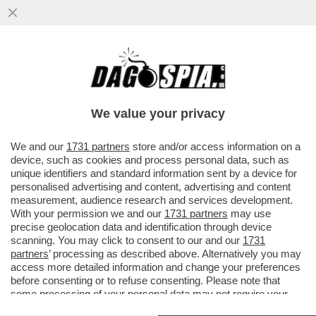
CHE FACCIA DI BRONZO ‘STA CLAUDIA
CONTE! – LA PREZZEMOLONA CIOCIARA
RIFILA UN PISTOLOTTO CONTRO ...
We value your privacy
VAI ALL'ARTICOLO
We and our
1731 partners
store and/or access information on a
device, such as cookies and process personal data, such as
unique identifiers and standard information sent by a device for
personalised advertising and content, advertising and content
measurement, audience research and services development.
With your permission we and our
1731 partners
may use
precise geolocation data and identification through device
scanning. You may click to consent to our and our
1731
partners
’ processing as described above. Alternatively you may
access more detailed information and change your preferences
before consenting or to refuse consenting. Please note that
some processing of your personal data may not require your
consent, but you have a right to object to such processing. Your