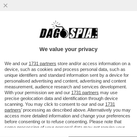
IL DIVANO DEI GIUSTI - CHE VEDIAMO
STASERA SE NON VEDIAMO I DAVID DI
DONATELLO? IN PRIMA SERATA...
We value your privacy
VAI ALL'ARTICOLO
We and our
1731 partners
store and/or access information on a
device, such as cookies and process personal data, such as
unique identifiers and standard information sent by a device for
personalised advertising and content, advertising and content
measurement, audience research and services development.
With your permission we and our
1731 partners
may use
precise geolocation data and identification through device
scanning. You may click to consent to our and our
1731
partners
’ processing as described above. Alternatively you may
access more detailed information and change your preferences
before consenting or to refuse consenting. Please note that
some processing of your personal data may not require your
ARMA LETALE 3. 2
consent, but you have a right to object to such processing. Your