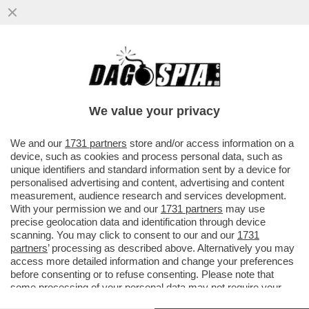
IL DIVANO DEI GIUSTI - CHE VEDIAMO
STASERA SE NON VEDIAMO I DAVID DI
DONATELLO? IN PRIMA SERATA...
We value your privacy
VAI ALL'ARTICOLO
We and our
1731 partners
store and/or access information on a
device, such as cookies and process personal data, such as
unique identifiers and standard information sent by a device for
personalised advertising and content, advertising and content
measurement, audience research and services development.
With your permission we and our
1731 partners
may use
precise geolocation data and identification through device
scanning. You may click to consent to our and our
1731
partners
’ processing as described above. Alternatively you may
access more detailed information and change your preferences
before consenting or to refuse consenting. Please note that
ARMA LETALE 3. 3
some processing of your personal data may not require your
consent, but you have a right to object to such processing. Your