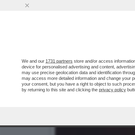
IL DIVANO DEI GIUSTI - 
PROMESSA'
VAI ALL'ARTICOLO
We and our
1731 partners
store and/or access information
device for personalised advertising and content, advert
may use precise geolocation data and identification throu
may access more detailed information and change your pre
your consent, but you have a right to object to such proc
by returning to this site and clicking the
privacy policy
butt