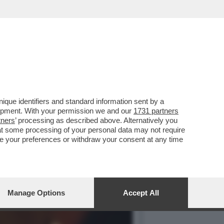
ERATA AVETE 'LA TERRA
que identifiers and standard information sent by a
lopment. With your permission we and our
1731 partners
tners
’ processing as described above. Alternatively you
at some processing of your personal data may not require
nge your preferences or withdraw your consent at any time
Manage Options
Accept All