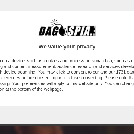
CHE VEDIAMO STASERA IN CHIARO? IN PRIMA S
We value your privacy
 on a device, such as cookies and process personal data, such as uni
ising and content measurement, audience research and services deve
gh device scanning. You may click to consent to our and our
1731 par
ferences before consenting or to refuse consenting. Please note th
essing. Your preferences will apply to this website only. You can cha
on at the bottom of the webpage.