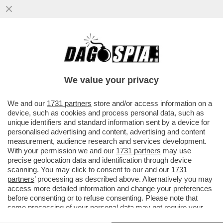
IL DIVANO DEI GIUSTI - CHE VEDIAMO
STASERA IN CHIARO? IN PRIMA SERATA
AVETE 'LA TERRA PROMESSA'
We value your privacy
VAI ALL'ARTICOLO
We and our
1731 partners
store and/or access information on a
device, such as cookies and process personal data, such as
unique identifiers and standard information sent by a device for
personalised advertising and content, advertising and content
measurement, audience research and services development.
With your permission we and our
1731 partners
may use
precise geolocation data and identification through device
scanning. You may click to consent to our and our
1731
partners
’ processing as described above. Alternatively you may
access more detailed information and change your preferences
before consenting or to refuse consenting. Please note that
some processing of your personal data may not require your
consent, but you have a right to object to such processing. Your