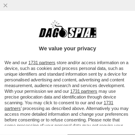
IL DIVANO DEI GIUSTI - CHE VEDIAMO
STASERA IN CHIARO? IN PRIMA SERATA
AVETE 'LA TERRA PROMESSA'
We value your privacy
VAI ALL'ARTICOLO
We and our
1731 partners
store and/or access information on a
device, such as cookies and process personal data, such as
unique identifiers and standard information sent by a device for
personalised advertising and content, advertising and content
measurement, audience research and services development.
With your permission we and our
1731 partners
may use
precise geolocation data and identification through device
scanning. You may click to consent to our and our
1731
partners
’ processing as described above. Alternatively you may
access more detailed information and change your preferences
before consenting or to refuse consenting. Please note that
some processing of your personal data may not require your
consent, but you have a right to object to such processing. Your