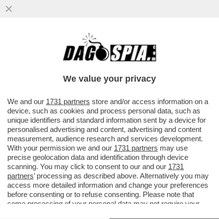
IL DIVANO DEI GIUSTI - CHE VEDIAMO
STASERA IN CHIARO? IN PRIMA SERATA
AVETE 'LA TERRA PROMESSA'
We value your privacy
VAI ALL'ARTICOLO
We and our
1731 partners
store and/or access information on a
device, such as cookies and process personal data, such as
unique identifiers and standard information sent by a device for
personalised advertising and content, advertising and content
measurement, audience research and services development.
With your permission we and our
1731 partners
may use
precise geolocation data and identification through device
scanning. You may click to consent to our and our
1731
partners
’ processing as described above. Alternatively you may
access more detailed information and change your preferences
before consenting or to refuse consenting. Please note that
some processing of your personal data may not require your
consent, but you have a right to object to such processing. Your