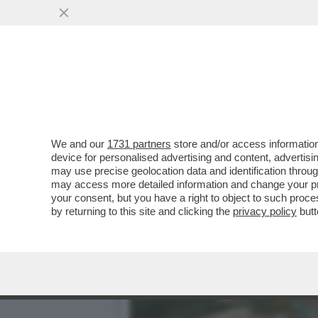
IL DIVANO DEI GIUSTI - 
PROMESSA'
VAI ALL'ARTICOLO
We and our
1731 partners
store and/or access information
device for personalised advertising and content, advert
may use precise geolocation data and identification throu
may access more detailed information and change your pre
your consent, but you have a right to object to such proc
by returning to this site and clicking the
privacy policy
butt