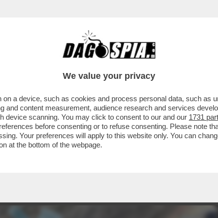
CHE VEDIAMO STASERA IN CHIARO? IN PRIMA S
We value your privacy
 on a device, such as cookies and process personal data, such as uni
ising and content measurement, audience research and services deve
gh device scanning. You may click to consent to our and our
1731 par
ferences before consenting or to refuse consenting. Please note th
essing. Your preferences will apply to this website only. You can cha
on at the bottom of the webpage.