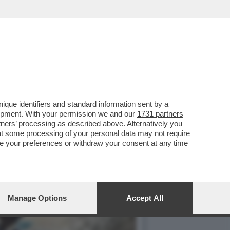
ERATA AVETE 'LA TERRA
que identifiers and standard information sent by a
lopment. With your permission we and our
1731 partners
tners
’ processing as described above. Alternatively you
at some processing of your personal data may not require
nge your preferences or withdraw your consent at any time
Manage Options
Accept All