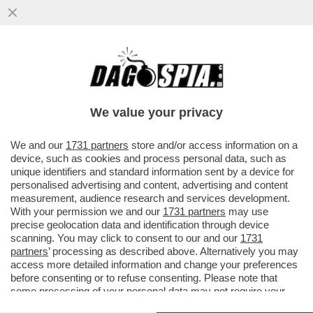
IL DIVANO DEI GIUSTI - CHE VEDIAMO
STASERA IN CHIARO? IN PRIMA SERATA
AVETE 'LA TERRA PROMESSA'
We value your privacy
VAI ALL'ARTICOLO
We and our
1731 partners
store and/or access information on a
device, such as cookies and process personal data, such as
unique identifiers and standard information sent by a device for
personalised advertising and content, advertising and content
measurement, audience research and services development.
With your permission we and our
1731 partners
may use
precise geolocation data and identification through device
scanning. You may click to consent to our and our
1731
partners
’ processing as described above. Alternatively you may
access more detailed information and change your preferences
before consenting or to refuse consenting. Please note that
some processing of your personal data may not require your
consent, but you have a right to object to such processing. Your