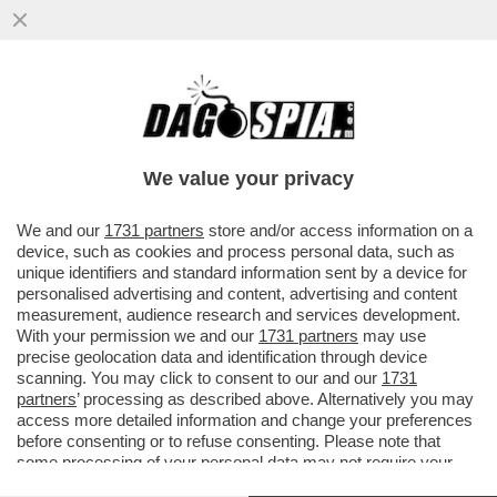
IL DIVANO DEI GIUSTI - CHE VEDIAMO
STASERA IN CHIARO? IN PRIMA SERATA
AVETE 'LA TERRA PROMESSA'
We value your privacy
VAI ALL'ARTICOLO
We and our
1731 partners
store and/or access information on a
device, such as cookies and process personal data, such as
unique identifiers and standard information sent by a device for
personalised advertising and content, advertising and content
measurement, audience research and services development.
With your permission we and our
1731 partners
may use
precise geolocation data and identification through device
scanning. You may click to consent to our and our
1731
partners
’ processing as described above. Alternatively you may
access more detailed information and change your preferences
before consenting or to refuse consenting. Please note that
some processing of your personal data may not require your
consent, but you have a right to object to such processing. Your