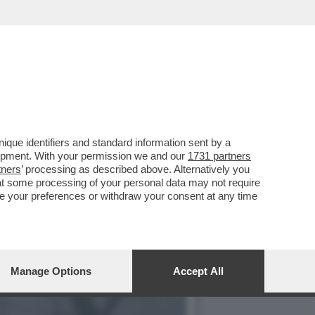
ERATA AVETE 'LA TERRA
que identifiers and standard information sent by a
lopment. With your permission we and our
1731 partners
tners
’ processing as described above. Alternatively you
at some processing of your personal data may not require
nge your preferences or withdraw your consent at any time
Manage Options
Accept All