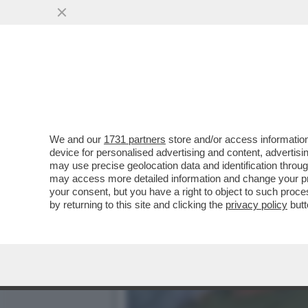
IL DIVANO DEI GIUSTI - 
PROMESSA'
VAI ALL'ARTICOLO
We and our
1731 partners
store and/or access information
device for personalised advertising and content, advert
may use precise geolocation data and identification throu
may access more detailed information and change your pre
your consent, but you have a right to object to such proc
by returning to this site and clicking the
privacy policy
butt