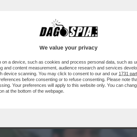
CHE VEDIAMO STASERA IN CHIARO? IN PRIMA S
We value your privacy
 on a device, such as cookies and process personal data, such as uni
ising and content measurement, audience research and services deve
gh device scanning. You may click to consent to our and our
1731 par
ferences before consenting or to refuse consenting. Please note th
essing. Your preferences will apply to this website only. You can cha
on at the bottom of the webpage.