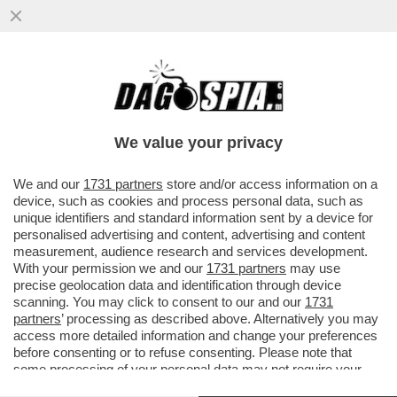
IL DIVANO DEI GIUSTI - CHE VEDIAMO
STASERA IN CHIARO? IN PRIMA SERATA
AVETE 'LA TERRA PROMESSA'
We value your privacy
VAI ALL'ARTICOLO
We and our
1731 partners
store and/or access information on a
device, such as cookies and process personal data, such as
unique identifiers and standard information sent by a device for
personalised advertising and content, advertising and content
measurement, audience research and services development.
With your permission we and our
1731 partners
may use
precise geolocation data and identification through device
scanning. You may click to consent to our and our
1731
partners
’ processing as described above. Alternatively you may
access more detailed information and change your preferences
before consenting or to refuse consenting. Please note that
some processing of your personal data may not require your
consent, but you have a right to object to such processing. Your