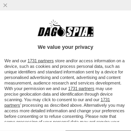
IL DIVANO DEI GIUSTI - CHE VEDIAMO
STASERA IN CHIARO? IN PRIMA SERATA
AVETE 'LA TERRA PROMESSA'
We value your privacy
VAI ALL'ARTICOLO
We and our
1731 partners
store and/or access information on a
device, such as cookies and process personal data, such as
unique identifiers and standard information sent by a device for
personalised advertising and content, advertising and content
measurement, audience research and services development.
With your permission we and our
1731 partners
may use
precise geolocation data and identification through device
scanning. You may click to consent to our and our
1731
partners
’ processing as described above. Alternatively you may
access more detailed information and change your preferences
before consenting or to refuse consenting. Please note that
some processing of your personal data may not require your
consent, but you have a right to object to such processing. Your