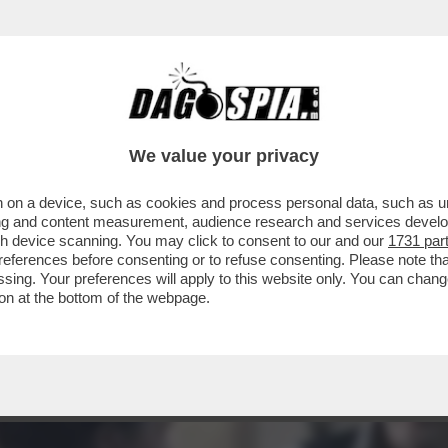
CHE VEDIAMO STASERA IN CHIARO? IN PRIMA S
We value your privacy
 on a device, such as cookies and process personal data, such as uni
ising and content measurement, audience research and services deve
gh device scanning. You may click to consent to our and our
1731 par
ferences before consenting or to refuse consenting. Please note th
essing. Your preferences will apply to this website only. You can cha
on at the bottom of the webpage.