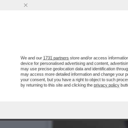
IL DIVANO DEI GIUSTI - 
PROMESSA'
VAI ALL'ARTICOLO
We and our
1731 partners
store and/or access information
device for personalised advertising and content, advert
may use precise geolocation data and identification throu
may access more detailed information and change your pre
your consent, but you have a right to object to such proc
by returning to this site and clicking the
privacy policy
butt