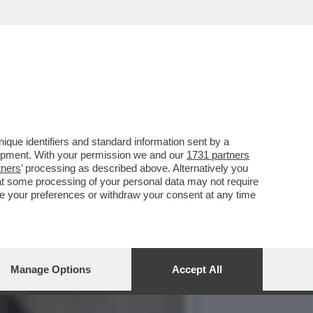
ERATA AVETE 'LA TERRA
que identifiers and standard information sent by a
lopment. With your permission we and our
1731 partners
tners
’ processing as described above. Alternatively you
at some processing of your personal data may not require
nge your preferences or withdraw your consent at any time
Manage Options
Accept All