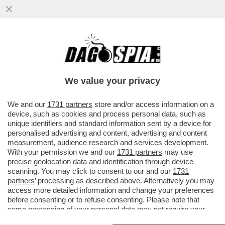
IL DIVANO DEI GIUSTI - CHE VEDIAMO
STASERA IN CHIARO? IN PRIMA SERATA
AVETE 'LA TERRA PROMESSA'
We value your privacy
VAI ALL'ARTICOLO
We and our
1731 partners
store and/or access information on a
device, such as cookies and process personal data, such as
unique identifiers and standard information sent by a device for
personalised advertising and content, advertising and content
measurement, audience research and services development.
With your permission we and our
1731 partners
may use
precise geolocation data and identification through device
scanning. You may click to consent to our and our
1731
partners
’ processing as described above. Alternatively you may
access more detailed information and change your preferences
before consenting or to refuse consenting. Please note that
some processing of your personal data may not require your
consent, but you have a right to object to such processing. Your