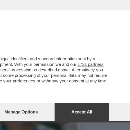
ERATA AVETE 'LA TERRA
que identifiers and standard information sent by a
lopment. With your permission we and our
1731 partners
tners
’ processing as described above. Alternatively you
at some processing of your personal data may not require
nge your preferences or withdraw your consent at any time
Manage Options
Accept All