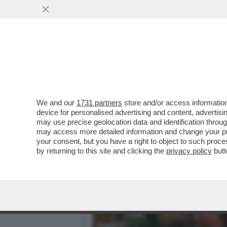
IL DIVANO DEI GIUSTI - 
PROMESSA'
VAI ALL'ARTICOLO
We and our
1731 partners
store and/or access information
device for personalised advertising and content, advert
may use precise geolocation data and identification throu
may access more detailed information and change your pre
your consent, but you have a right to object to such proc
by returning to this site and clicking the
privacy policy
butt