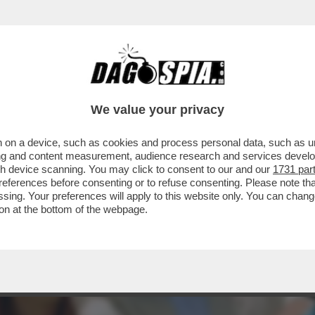
CHE VEDIAMO STASERA IN CHIARO? IN PRIMA S
We value your privacy
 on a device, such as cookies and process personal data, such as uni
ising and content measurement, audience research and services deve
gh device scanning. You may click to consent to our and our
1731 par
ferences before consenting or to refuse consenting. Please note th
essing. Your preferences will apply to this website only. You can cha
on at the bottom of the webpage.