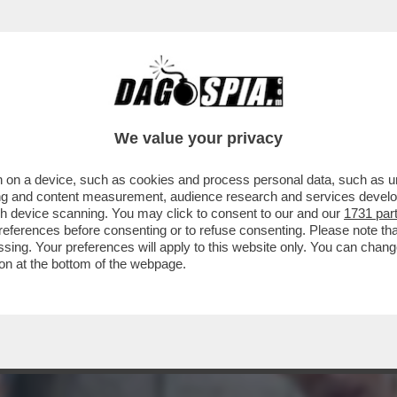
CHE VEDIAMO STASERA IN CHIARO? IN PRIMA S
We value your privacy
 on a device, such as cookies and process personal data, such as uni
ising and content measurement, audience research and services deve
gh device scanning. You may click to consent to our and our
1731 par
ferences before consenting or to refuse consenting. Please note th
essing. Your preferences will apply to this website only. You can cha
on at the bottom of the webpage.