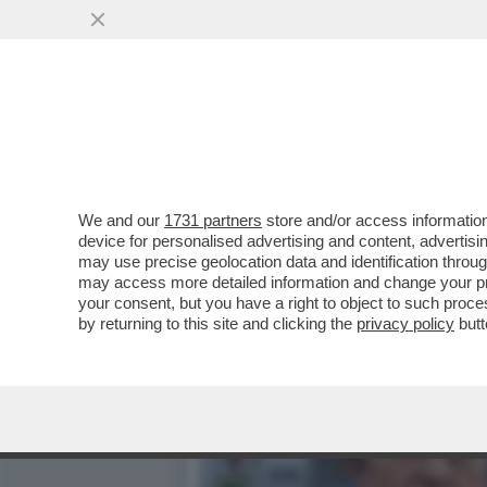
IL DIVANO DEI GIUSTI - 
PROMESSA'
VAI ALL'ARTICOLO
We and our
1731 partners
store and/or access information
device for personalised advertising and content, advert
may use precise geolocation data and identification throu
may access more detailed information and change your pre
your consent, but you have a right to object to such proc
by returning to this site and clicking the
privacy policy
butt