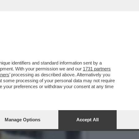
ERATA AVETE 'LA TERRA
que identifiers and standard information sent by a
lopment. With your permission we and our
1731 partners
tners
’ processing as described above. Alternatively you
at some processing of your personal data may not require
nge your preferences or withdraw your consent at any time
Manage Options
Accept All