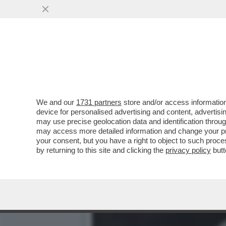
IL DIVANO DEI GIUSTI - 
PROMESSA'
VAI ALL'ARTICOLO
We and our
1731 partners
store and/or access information
device for personalised advertising and content, advert
may use precise geolocation data and identification throu
may access more detailed information and change your pre
your consent, but you have a right to object to such proc
by returning to this site and clicking the
privacy policy
butt