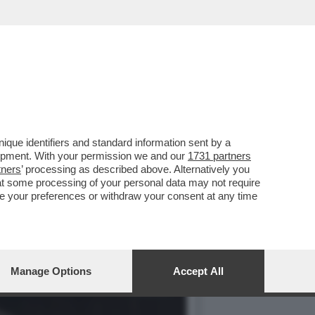
ERATA AVETE 'LA TERRA
que identifiers and standard information sent by a
lopment. With your permission we and our
1731 partners
tners
’ processing as described above. Alternatively you
at some processing of your personal data may not require
nge your preferences or withdraw your consent at any time
Manage Options
Accept All