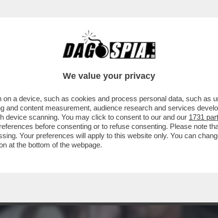
CHE VEDIAMO STASERA IN CHIARO? IN PRIMA S
We value your privacy
 on a device, such as cookies and process personal data, such as uni
ising and content measurement, audience research and services deve
gh device scanning. You may click to consent to our and our
1731 par
ferences before consenting or to refuse consenting. Please note th
essing. Your preferences will apply to this website only. You can cha
on at the bottom of the webpage.