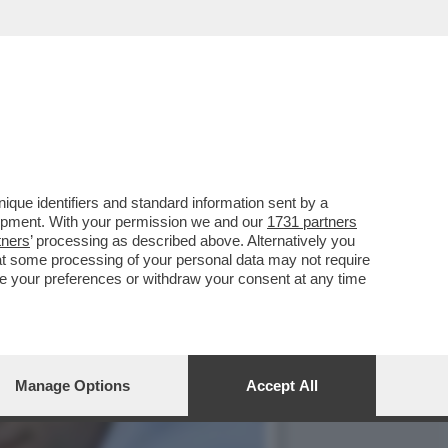
ERATA AVETE 'LA TERRA
que identifiers and standard information sent by a
lopment. With your permission we and our
1731 partners
tners
’ processing as described above. Alternatively you
at some processing of your personal data may not require
nge your preferences or withdraw your consent at any time
Manage Options
Accept All