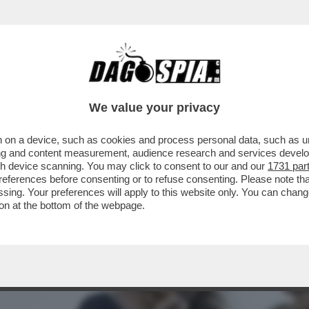
CHE VEDIAMO STASERA IN CHIARO? IN PRIMA S
We value your privacy
 on a device, such as cookies and process personal data, such as uni
ising and content measurement, audience research and services deve
gh device scanning. You may click to consent to our and our
1731 par
ferences before consenting or to refuse consenting. Please note th
essing. Your preferences will apply to this website only. You can cha
on at the bottom of the webpage.