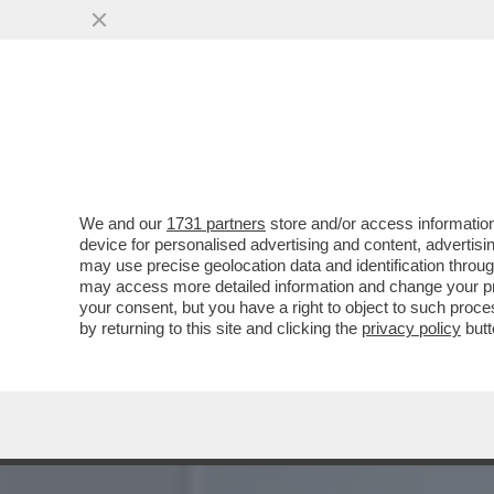
IL DIVANO DEI GIUSTI - 
PROMESSA'
VAI ALL'ARTICOLO
We and our
1731 partners
store and/or access information
device for personalised advertising and content, advert
may use precise geolocation data and identification throu
may access more detailed information and change your pre
your consent, but you have a right to object to such proc
by returning to this site and clicking the
privacy policy
butt