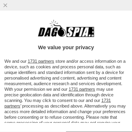
IL DIVANO DEI GIUSTI - CHE VEDIAMO
STASERA IN CHIARO? IN PRIMA SERATA
AVETE 'LA TERRA PROMESSA'
We value your privacy
VAI ALL'ARTICOLO
We and our
1731 partners
store and/or access information on a
device, such as cookies and process personal data, such as
unique identifiers and standard information sent by a device for
personalised advertising and content, advertising and content
measurement, audience research and services development.
With your permission we and our
1731 partners
may use
precise geolocation data and identification through device
scanning. You may click to consent to our and our
1731
partners
’ processing as described above. Alternatively you may
access more detailed information and change your preferences
before consenting or to refuse consenting. Please note that
some processing of your personal data may not require your
consent, but you have a right to object to such processing. Your