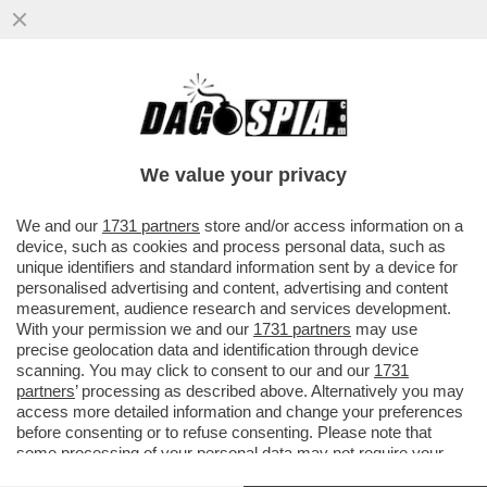
IL DIVANO DEI GIUSTI - CHE VEDIAMO
STASERA IN CHIARO? IN PRIMA SERATA
AVETE 'LA TERRA PROMESSA'
We value your privacy
VAI ALL'ARTICOLO
We and our
1731 partners
store and/or access information on a
device, such as cookies and process personal data, such as
unique identifiers and standard information sent by a device for
personalised advertising and content, advertising and content
measurement, audience research and services development.
With your permission we and our
1731 partners
may use
precise geolocation data and identification through device
scanning. You may click to consent to our and our
1731
partners
’ processing as described above. Alternatively you may
access more detailed information and change your preferences
before consenting or to refuse consenting. Please note that
some processing of your personal data may not require your
consent, but you have a right to object to such processing. Your