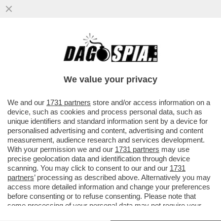
IL DIVANO DEI GIUSTI - CHE VEDIAMO
STASERA IN CHIARO? IN PRIMA SERATA
AVETE 'LA TERRA PROMESSA'
We value your privacy
VAI ALL'ARTICOLO
We and our
1731 partners
store and/or access information on a
device, such as cookies and process personal data, such as
unique identifiers and standard information sent by a device for
personalised advertising and content, advertising and content
measurement, audience research and services development.
With your permission we and our
1731 partners
may use
precise geolocation data and identification through device
scanning. You may click to consent to our and our
1731
partners
’ processing as described above. Alternatively you may
access more detailed information and change your preferences
before consenting or to refuse consenting. Please note that
some processing of your personal data may not require your
consent, but you have a right to object to such processing. Your