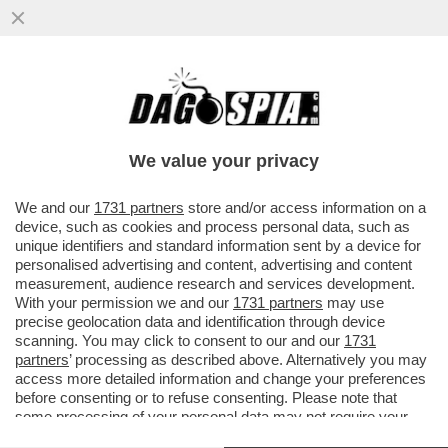
IL DIVANO DEI GIUSTI - CHE VEDIAMO
STASERA IN CHIARO? IN PRIMA SERATA
AVETE 'LA TERRA PROMESSA'
We value your privacy
VAI ALL'ARTICOLO
We and our
1731 partners
store and/or access information on a
device, such as cookies and process personal data, such as
unique identifiers and standard information sent by a device for
personalised advertising and content, advertising and content
measurement, audience research and services development.
With your permission we and our
1731 partners
may use
precise geolocation data and identification through device
scanning. You may click to consent to our and our
1731
partners
’ processing as described above. Alternatively you may
access more detailed information and change your preferences
before consenting or to refuse consenting. Please note that
some processing of your personal data may not require your
consent, but you have a right to object to such processing. Your