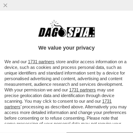
We value your privacy
We and our
1731 partners
store and/or access information on a
device, such as cookies and process personal data, such as
unique identifiers and standard information sent by a device for
personalised advertising and content, advertising and content
measurement, audience research and services development.
With your permission we and our
1731 partners
may use
precise geolocation data and identification through device
scanning. You may click to consent to our and our
1731
partners
’ processing as described above. Alternatively you may
access more detailed information and change your preferences
QUIRINAL SHOW! LO SPETTACOLO PER GLI 80 ANNI
before consenting or to refuse consenting. Please note that
DAL VOTO DEL 2 GIUGNO SI È SVOLTO SECONDO LA
some processing of your personal data may not require your
“PEDAGOGIA INCLUSIVA” DI MATTARELLA
consent, but you have a right to object to such processing. Your
SORVOLANDO SUGLI ARGOMENTI A RISCHIO (NELLA