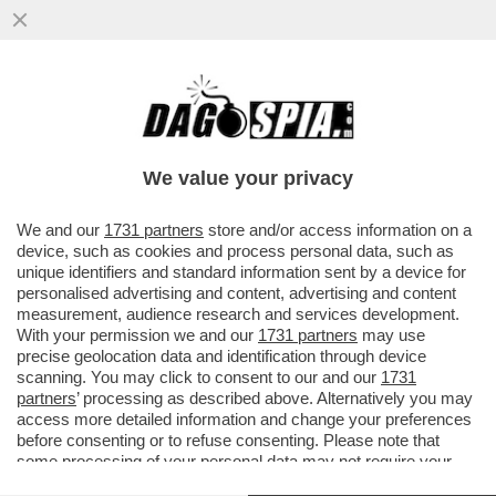
1
2
3
4
5
6
7
8
We value your privacy
9
10
We and our
1731 partners
store and/or access information on a
device, such as cookies and process personal data, such as
11
unique identifiers and standard information sent by a device for
personalised advertising and content, advertising and content
12
13
14
15
measurement, audience research and services development.
With your permission we and our
1731 partners
may use
16
17
precise geolocation data and identification through device
scanning. You may click to consent to our and our
1731
18
partners
’ processing as described above. Alternatively you may
access more detailed information and change your preferences
19
20
21
22
23
24
before consenting or to refuse consenting. Please note that
some processing of your personal data may not require your
25
26
27
consent, but you have a right to object to such processing. Your