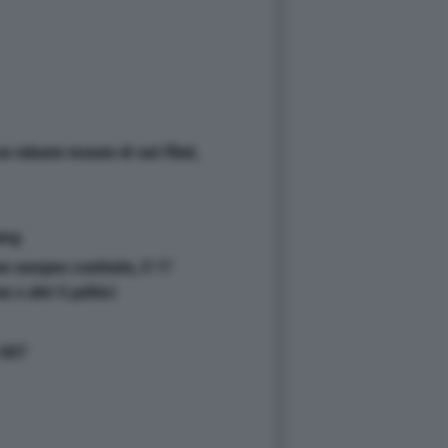
 robusto tessuto di vari filati,
berg
e europeo costituito, il 17
e altri 5 politici
e 007