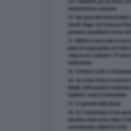
cui è tassativo, per un mese, evi
masturbazione compresa
19. Nei giorni del Festival della 
Suzuki Stage con Francesco Reng
prossimo staordinario evento del
21. Militari a torso nudo in mezz
piene di acqua gelida, nel video-
Jong-un per celebrare i 75 anni d
nordcoreano
25. Svettano in Kiev e Sebastopo
26. Ha creato l'unica occasione d
Napoli, nell'ennesima cavalcata t
Spalletti, contro la Salernitana
27. Le gemelle della Marini
28. Si è trasformato in una spec
massima vetta artica, dopo il vi
recentemente colpito la Sicilia