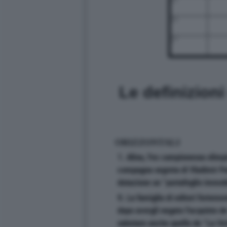
25
27
Le definizion
ORIZZONTALI
1. Alina, l'ex campionessa olimpi
compagna segreta di Vladimir Pu
dotazione un "portafoglio immobil
9. La famiglia di editori forteme
dopo avergli negato l'acquisto de
sabotare anche quello de "La Ve