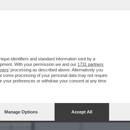
que identifiers and standard information sent by a
8
lopment. With your permission we and our
1731 partners
tners
’ processing as described above. Alternatively you
at some processing of your personal data may not require
nge your preferences or withdraw your consent at any time
Manage Options
Accept All
20