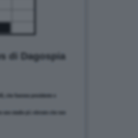
ws di Dagospia
lli, che fuorono presidente e
o uno stadio più elevato che non