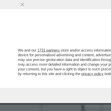
We and our
1731 partners
store and/or access information
1
2
device for personalised advertising and content, advert
may use precise geolocation data and identification throu
9
may access more detailed information and change your pre
your consent, but you have a right to object to such proc
11
by returning to this site and clicking the
privacy policy
butt
13
15
18
21