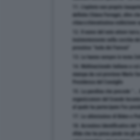
11. L'epiteto non proprio inaspett
definito Chiara Ferragni, oltre c
chiaccchieratissima esibizione
12. Il nome del noto attore turco
insistentemente nella cerchia dei
prossima "Isola dei Famosi"
13. Le hanno sempre in testa Zel
14. Multinazionale italiana a cui
stampa da cui proviene Mario Sec
Presidenza del Consiglio
15. La parolina che precede "...
organizzatore del Grande Incontro
al quale ha partecipato l'ex pres
17. Le ultimissime di Biden e Pu
18. Acronimo identificativo del 
sfida che ha preso piede tra gli a