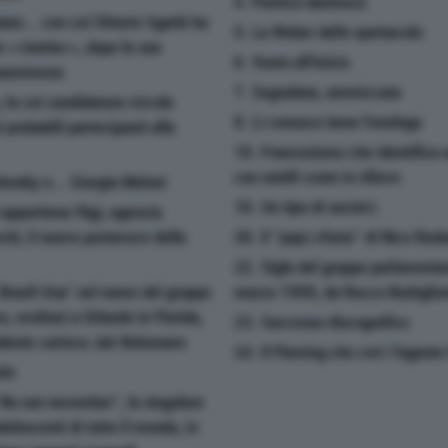
4. Poetica dantesca
ato... con cui Vittorio Sgarbi ha
5. La Weber dello spettacolo
he <<inetta>>, dopo la sua
6. Vuoto all'inizio
 sanremese
7. Segnalata, ammiccata
, la cui candidatura circola
8. Li conosce bene l'enologo
 probabili partecipanti alla
10. Francesismo che identifica un
con sottili coste in rilievo
ensky e... Giorgia Meloni
16. Un tipo di società
 appartiene l'Agi, agenzia
hi, il nuovo portavoce della
20. Il "papà d'arte" di Nico Ros
22. Sigla del gruppo parlamentar
 Brasil-Usa" nel nome del gruppo
marzo 1999, da Rocco Buttiglione 
, svoltosi a Orlando in Florida,
23. Successo discografico
idente carioca Jair Bolsonaro
24. Il Fleming che creò l'agent
tin
"No nut november", la singolare
dolescenti di tutto il mondo, in