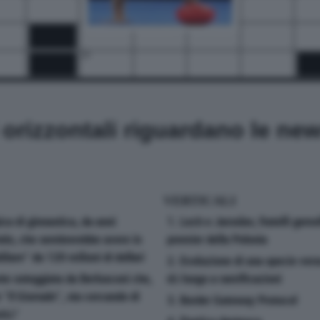
26
28
i orizzontali riguardano le ne
VERTICALI
ca di ginnastica, da anni
1. Lech e Jaroslav, fratelli geme
tin, che sembrerebbe avere in
premier della Polonia
iare" da 120 milioni di dollari
2. Evoluzione di una specie vers
nte osteggiata da Berlusconi che,
dà luogo a ramificazioni
 "Il Giornale", sta cercando di
3. Border Gateway Protocol
rità"