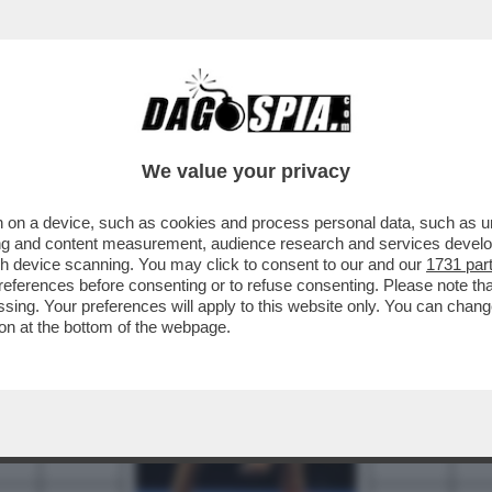
We value your privacy
 on a device, such as cookies and process personal data, such as uni
3
4
5
6
7
ising and content measurement, audience research and services deve
gh device scanning. You may click to consent to our and our
1731 par
10
ferences before consenting or to refuse consenting. Please note th
essing. Your preferences will apply to this website only. You can cha
12
on at the bottom of the webpage.
14
16
17
19
22
23
24