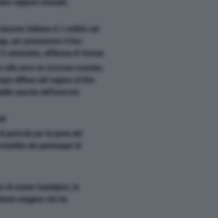
tare rapporti sessuali,
Canzone Italiana si è esibito sul
a, per promuovere il loro
 5 settembre, all'Arena di Verona
o alla neve ne ricevono svariate,
spot diffuso dal regime di Kim
alla nascita dell'esercito
li
i pericolo per la porta del
rionfale dei partenopei di
ie di monte Gunnbjorn, la
olento uragano che ha