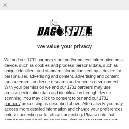
1
2
3
4
5
6
7
8
We value your privacy
9
We and our
1731 partners
store and/or access information on a
device, such as cookies and process personal data, such as
10
unique identifiers and standard information sent by a device for
personalised advertising and content, advertising and content
11
12
measurement, audience research and services development.
With your permission we and our
1731 partners
may use
13
14
precise geolocation data and identification through device
scanning. You may click to consent to our and our
1731
15
16
17
partners
’ processing as described above. Alternatively you may
access more detailed information and change your preferences
18
19
20
21
22
before consenting or to refuse consenting. Please note that
some processing of your personal data may not require your
23
24
consent, but you have a right to object to such processing. Your