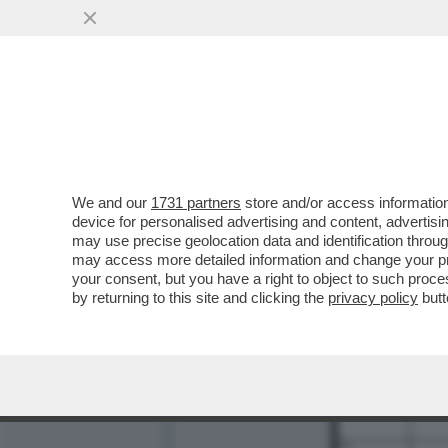
We and our
1731 partners
store and/or access information
device for personalised advertising and content, advert
may use precise geolocation data and identification throu
9
10
may access more detailed information and change your pre
your consent, but you have a right to object to such proc
11
by returning to this site and clicking the
privacy policy
butt
12
13
17
19