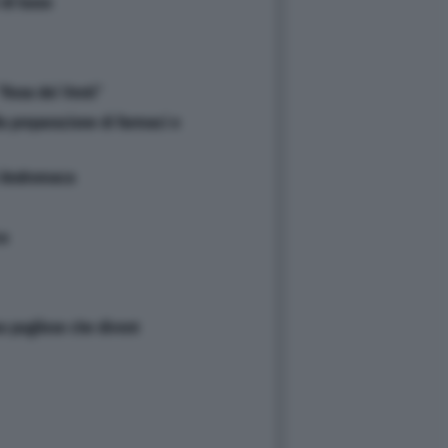
di lusso
"Rosa dei Venti"
a preparazione di farmaci e
di Andromaca
ca
oso pugliese che divent