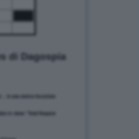
ws di Dagospia
... in una storica locuzione
lebre tv-show "Total Request