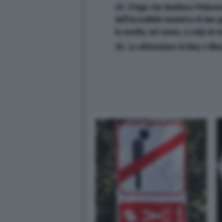
25. Il lago che lambisce Polaven
dell'incredibile tentativo di due 
la sorella, nel sonno, a colpi di
26. Le ultimissime di Ilary e Blas