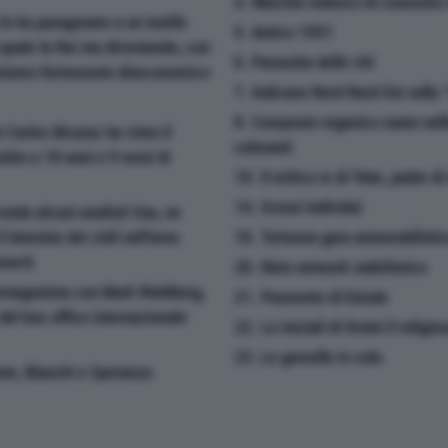
4. Marchio tedesco di cosmetici 
lo ha paragonato a un inutile
5. Antico 1051
 quale la Rai sta diventando, con
6. Parassita delle viti
ganismo fortemente diseconomico
7. Indicano Nord Nord-Est sulla 
8. Composto organico usato nell
 Carlos Alcaraz ha vinto il
coloranti
ntito a 18 anni e 9 mesi di
10. Il mitico re di Tebe, padre 
14. Grossi individui
condo alcuni analisti Usa, ne
l dominio dei cieli nell'area
16. Tortuosa gara automobilisti
oneck
20. Noto network radiofonico
 protagonista con Mark Wahlberg,
21. Poemetto di Esiodo
del box office internazionale
22. Le iniziali di Orsini il religi
23. Le gemelle in volo
te, Bianchi e Speranza