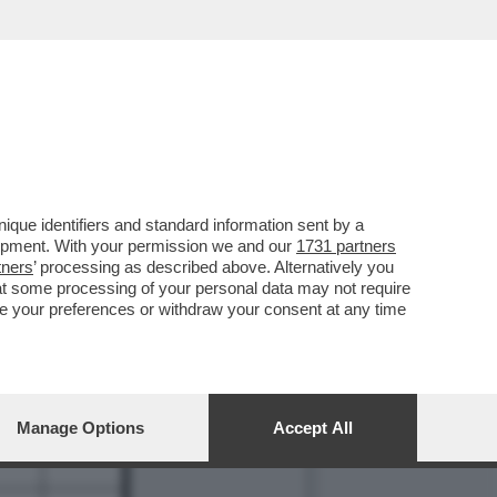
que identifiers and standard information sent by a
8
lopment. With your permission we and our
1731 partners
tners
’ processing as described above. Alternatively you
at some processing of your personal data may not require
nge your preferences or withdraw your consent at any time
Manage Options
Accept All