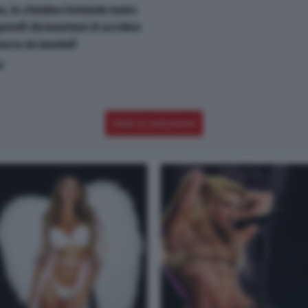
o, la cittadina lombarda teatro
gemelli diciassetteni di uccidere
 mazza da baseball
i
Vedi la soluzione