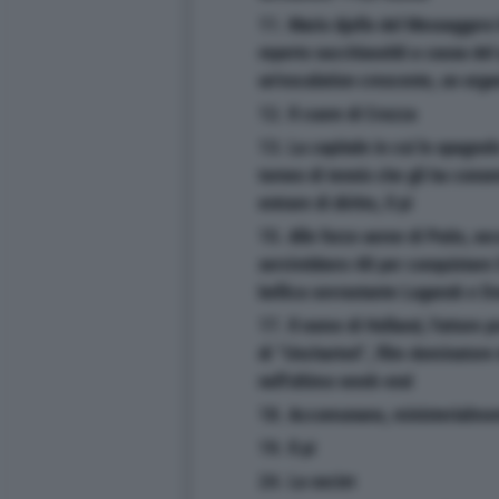
11. Mario Ajello del Messaggero 
reperto succhiasoldi a causa del
un'escalation crescente, un or
12. Il cuore di Crozza
13. La capitale in cui lo spagnolo
torneo di tennis che gli ha conse
entrare di diritto, il pi
15. Alle forze aeree di Putin, se
servirebbero 48 per conquistare i
bellica sovrastante Lugansk e D
17. Il nome di Holland, l'attore
di "Uncharted", film dominatore 
nell'ultimo week-end
18. Accomunano, ministerialmen
19. Il pi
24. La societ