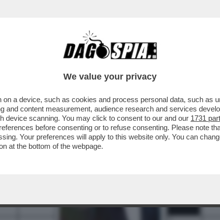
We value your privacy
 on a device, such as cookies and process personal data, such as uni
2
3
4
5
6
7
ising and content measurement, audience research and services deve
gh device scanning. You may click to consent to our and our
1731 par
ferences before consenting or to refuse consenting. Please note th
essing. Your preferences will apply to this website only. You can cha
on at the bottom of the webpage.
14
15
16
18
20
21
22
23