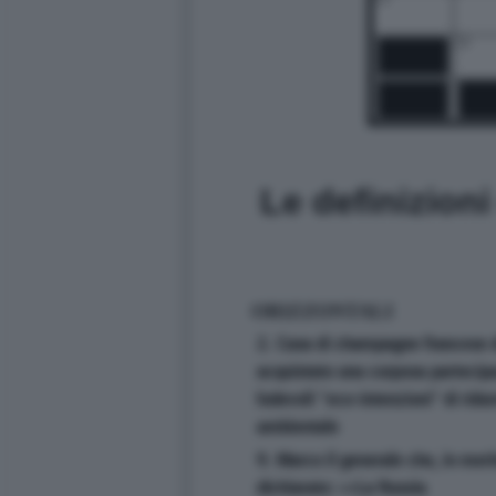
24
Le definizion
ORIZZONTALI
2. Casa di champagne francese d
acquistato una corposa partecipa
lodevoli "eco-intenzioni" di ridu
ambientale
9. Marco il generale che, in merit
dichiarato: <<La Russia