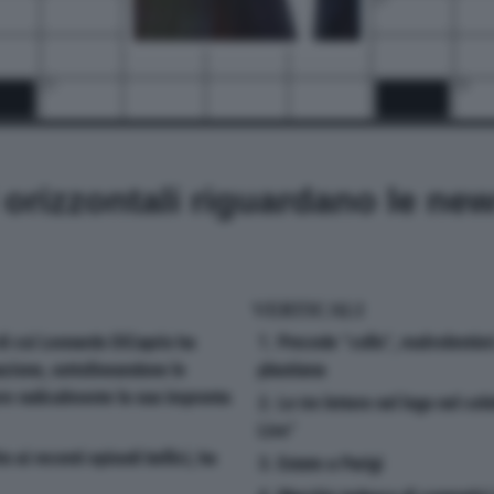
25
26
i orizzontali riguardano le ne
VERTICALI
i cui Leonardo DiCaprio ha
1. Precede "collo", malvolentieri
zione, sottolineandone le
plautiana
rre radicalmente la sua impronta
2. Le tre lettere nel logo nel ce
Live"
o ai recenti episodi bellici, ha
3. Estate a Parigi