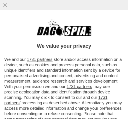
1
2
3
4
5
6
7
8
We value your privacy
9
We and our
1731 partners
store and/or access information on a
device, such as cookies and process personal data, such as
10
11
unique identifiers and standard information sent by a device for
personalised advertising and content, advertising and content
12
13
measurement, audience research and services development.
With your permission we and our
1731 partners
may use
14
15
16
precise geolocation data and identification through device
scanning. You may click to consent to our and our
1731
17
18
partners
’ processing as described above. Alternatively you may
access more detailed information and change your preferences
19
20
21
22
23
before consenting or to refuse consenting. Please note that
some processing of your personal data may not require your
24
25
consent, but you have a right to object to such processing. Your