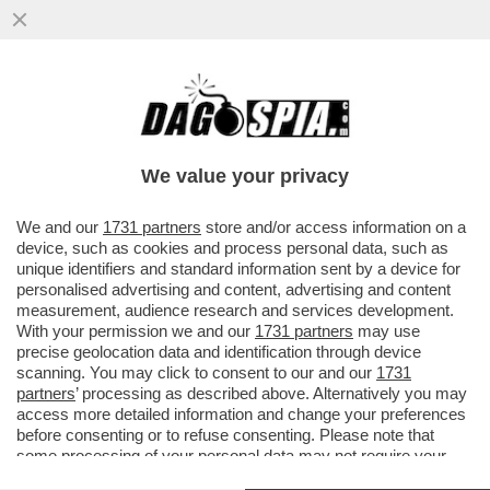
1
2
3
4
5
6
7
8
We value your privacy
9
We and our
1731 partners
store and/or access information on a
device, such as cookies and process personal data, such as
10
unique identifiers and standard information sent by a device for
personalised advertising and content, advertising and content
11
12
measurement, audience research and services development.
With your permission we and our
1731 partners
may use
13
14
precise geolocation data and identification through device
scanning. You may click to consent to our and our
1731
15
16
partners
’ processing as described above. Alternatively you may
access more detailed information and change your preferences
17
18
19
20
21
22
before consenting or to refuse consenting. Please note that
some processing of your personal data may not require your
23
consent, but you have a right to object to such processing. Your