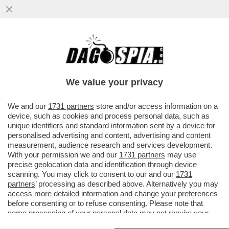
1
2
3
4
5
6
7
8
We value your privacy
9
10
We and our
1731 partners
store and/or access information on a
device, such as cookies and process personal data, such as
11
unique identifiers and standard information sent by a device for
personalised advertising and content, advertising and content
12
13
14
measurement, audience research and services development.
With your permission we and our
1731 partners
may use
15
16
precise geolocation data and identification through device
scanning. You may click to consent to our and our
1731
17
18
19
partners
’ processing as described above. Alternatively you may
access more detailed information and change your preferences
20
21
22
23
24
before consenting or to refuse consenting. Please note that
some processing of your personal data may not require your
25
26
consent, but you have a right to object to such processing. Your