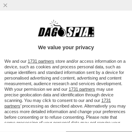
1
2
3
4
5
6
7
8
We value your privacy
9
10
We and our
1731 partners
store and/or access information on a
device, such as cookies and process personal data, such as
11
12
unique identifiers and standard information sent by a device for
personalised advertising and content, advertising and content
13
measurement, audience research and services development.
With your permission we and our
1731 partners
may use
14
15
16
precise geolocation data and identification through device
scanning. You may click to consent to our and our
1731
17
18
partners
’ processing as described above. Alternatively you may
access more detailed information and change your preferences
19
20
21
22
before consenting or to refuse consenting. Please note that
some processing of your personal data may not require your
23
24
consent, but you have a right to object to such processing. Your