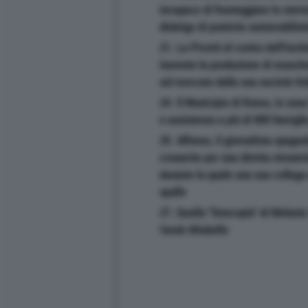
incapace di fronteggiare lo sterm
disbrigo di pratiche automobilist
21. La Pivetti al centro dell'inch
inerente la produzione di masch
sul mercato dalla sua società Onl
24. Il Municipio di Roma, in zon
e assistenza a più di 800 famigl
25. Alfonso, il giornalista spagnol
cronache per una diretta streamin
durante la quale una sua collega
spalle
27. Quella ''fotocopia'' di Melani
Sarah Altobello