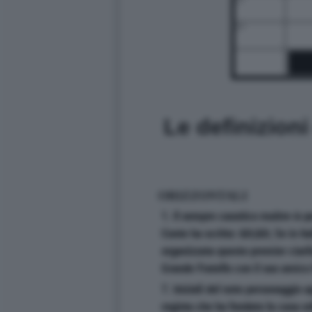
25
Le definizion
ORIZZONTALI
1. Il sempre caustico maitre-à-p
Conte ha scritto: &lt;&lt; Se in It
organizzata questo premier ciarl
Grande Fratello con il suo amico
7. Iniziali del noto personaggio a
regista che ha fondato la casa edi