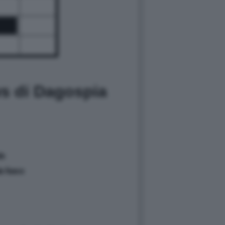
ws di Dagospia
le
da fuoco