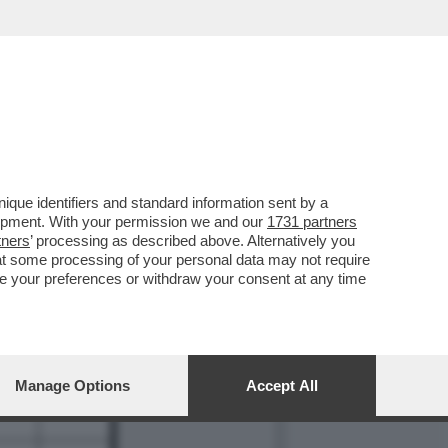
que identifiers and standard information sent by a
8
lopment. With your permission we and our
1731 partners
tners
’ processing as described above. Alternatively you
at some processing of your personal data may not require
nge your preferences or withdraw your consent at any time
Manage Options
Accept All
20