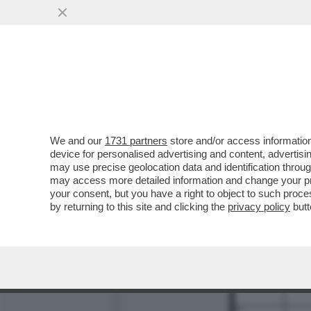
We and our
1731 partners
store and/or access information
1
2
device for personalised advertising and content, advert
may use precise geolocation data and identification throu
9
may access more detailed information and change your pre
your consent, but you have a right to object to such proc
11
by returning to this site and clicking the
privacy policy
butt
13
16
18
21