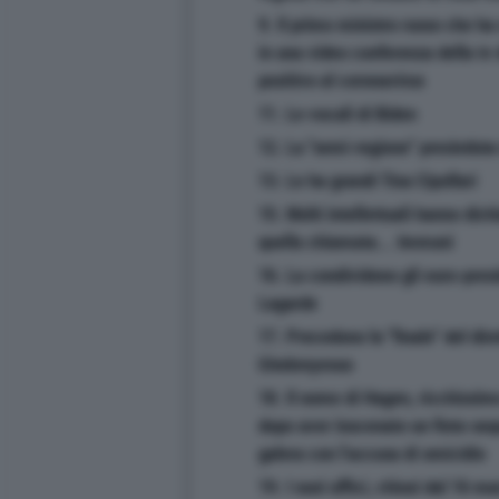
9. Il primo ministro russo che h
in una video conferenza della tv d
positivo al coronavirus
11. Le vocali di Biden
12. La ''semi-regione'' presiedut
13. Le ha grandi Tina Cipollari
15. Molti intellettuali hanno dic
quella chiamata... Immuni
16. La condividono gli euro-presi
Lagarde
17. Precedono la ''finale'' del d
Ghebreyesus
18. Il nome di Hagen, ricchissim
dopo aver inscenato un finto sequ
galera con l'accusa di omicidio
19. I suoi uffici, chiusi dal 16 m