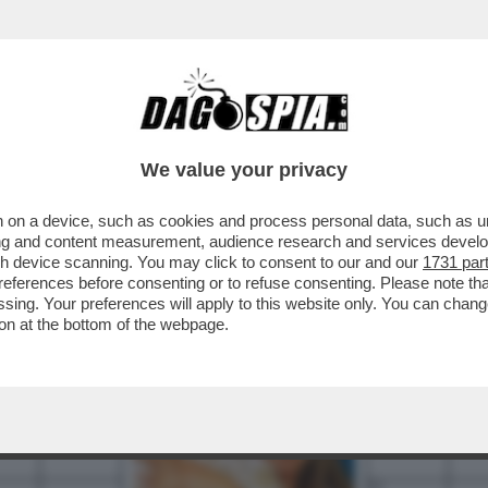
We value your privacy
 on a device, such as cookies and process personal data, such as uni
3
4
5
6
7
ising and content measurement, audience research and services deve
gh device scanning. You may click to consent to our and our
1731 par
10
ferences before consenting or to refuse consenting. Please note th
essing. Your preferences will apply to this website only. You can cha
12
on at the bottom of the webpage.
14
15
17
19
22
23
24