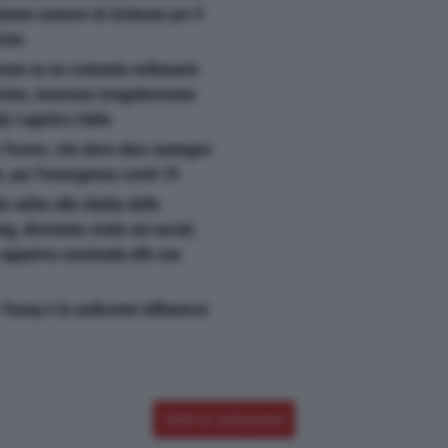
inato numero di richieste per il
iche
iesta su un contratto milionario
erine, immesse irregolarmente
y Logistics Italia
a Tevere, che deve dare sostegno
ie, per l'emergenza covid-19
o salito alla ribalta delle
g, diventata virale sui social,
 appariva seminuda alle sue
a Trump è la sedicente influencer
Vedi la soluzione