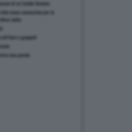
essa di sci Isolde Kostner
città russa conosciuta per la
Alvar Aalto
ti
coli fiori a grappoli
erate
eriva una parola