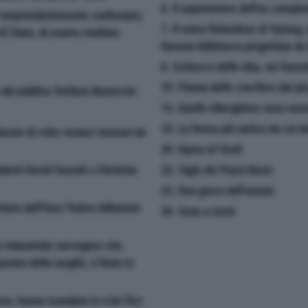
6. Il soprannome dell'ex campion
a sorprendentemente confessato,
7. Il nome finlandese di Vyborg, 
i Stato, di essere risultato
famosa biblioteca progettata da 
8. Schiocco delle dita, nei fumet
10. Pianta delle crocifere dai pic
a dal piddino Stefano Bonaccini
14. Quelle alberghiere sono num
16. La forma più antica da cui d
hiarato di voler restare immuni da
20. Opera di Verdi
denti David Sassoli e Christine
22. Sigla dei Paesi Bassi
23. Dea greca dell'aurora
irettore dell'Oms Tedros Adhanom
26. Sono a metà
o industriale norvegese che,
estro della moglie, è finito in
arzo, hanno mandato in crisi l'Aci