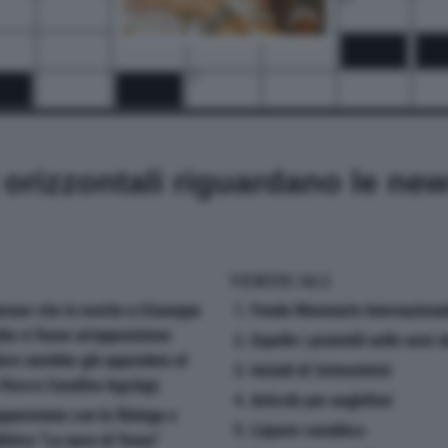
26
27
i orizzontali riguardano le ne
VERTICALI
enser che in merito a Giuseppe
1. Fondo Monetario Internaziona
alia vi fosse un'opposizione
2. Espelle i proiettili nelle armi 
iero sarebbe già approdato al
3. Iniziali di Settembrini
 Rocco Casalino &gt;&gt;
4. Articolo per anglofoni
pparentato con la filologa e
5. Liquore caraibico
trice ''La nave di Teseo''