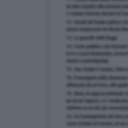
ha dato impulso alla protesta am
è costata l'arresto davanti al Co
12. Iniziali del leader politico ch
presto rimpiazzato da Nicola Mo
13. Le gemelle della Raggi
14. L'ente pubblico che Romano P
in tv a Lucia Annunziata, aveva &
messo a posto&gt;&gt;
15. Una chiude il Senato, l'altra
16. Il nomignolo dello showman c
affiancato da un Ferro, alla guid
19. Ilaria, la ragazza latinense 
da alcuni ragazzi, si è vendicata
telefono su un sito per omosessu
24. Fu il protagonista del tema 
come rivelato al Corsera, al suo