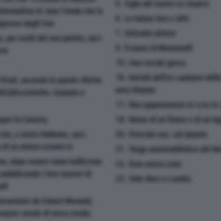
5. Sigla del nostro ex impero
bientalista di Jane Fonda che le
6. Le hanno loro e altri
ngresso degli Usa
7. Salvador pittore
e, per molti del suo partito, sarà
8. Il nome di Montanelli
rra
10. Una vocale greca
16. Iniziali dell'ex capitano de
rodi, secondo le parole riferite
anni Ottanta
lt;&lt;costruito, risanato e
17. Non appartenenti né a te né 
 apre la Camera
18. Nome di un fiume e di un lag
he, a inizio febbraio, sarà
20. Precede nov. sul datario
a di un atteso evento tv
21. Targa automobilistica del B
che, dopo essere stata bullizzata
22. Esso senza esse
 pubblicando i loro numeri di
23. Vale dieci a Londra
ali
presentato da Gianni Morandi,
 esame serale di terza media