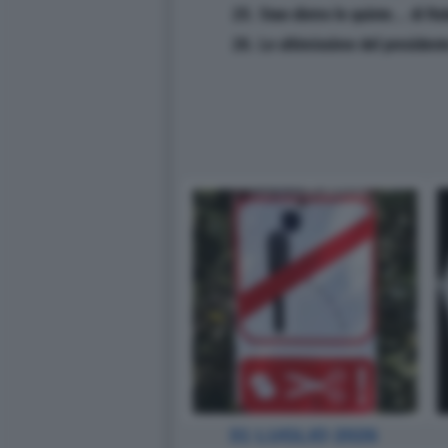
25. Stan dietro le quinte... di R
26. Le ultimissime del president
31 LUGLIO 2026