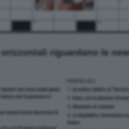
25
26
i orizzontali riguardano le ne
VERTICALI
e durante una scena anale girata
1. Acronimo relativo al ''Servizio
l'attore che la penetrava si
2. Peter, che fu direttore d'orche
3. Biasimare al contrario
ossa sismica lazial-abruzzese M
4. La Repubblica Serenissima tr
lettere
e che con ''Il mondo in fiamme''