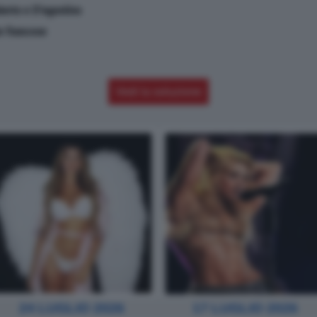
oberto e D'agostino
e francese
Vedi la soluzione
24 LUGLIO 2026
17 LUGLIO 2026