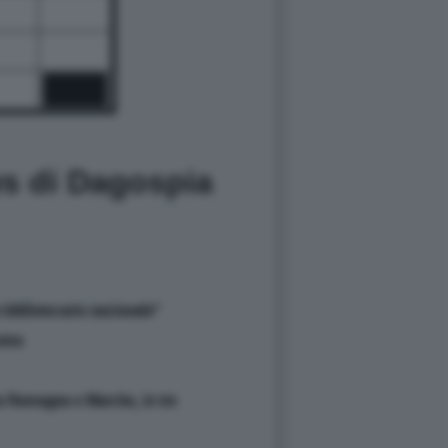
ws di Dagospia
 bibliotecario nazionale''
stra
a Romagna e Marche, in tre