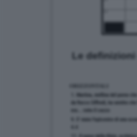
24
Le definizion
ORIZZONTALI
1. Martina, stellina del porno ch
da Rocco Siffredi, ha sentito che 
era... rotto il cazzo
9. E' stato l'epicentro di una sc
4.4
11. Il nome della Klein, scrittric