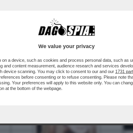
We value your privacy
 on a device, such as cookies and process personal data, such as uni
3
4
5
6
7
8
ising and content measurement, audience research and services deve
gh device scanning. You may click to consent to our and our
1731 par
ferences before consenting or to refuse consenting. Please note th
essing. Your preferences will apply to this website only. You can cha
12
on at the bottom of the webpage.
14
15
18
20
21
22
23