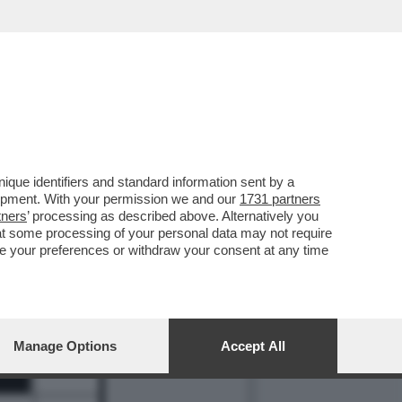
que identifiers and standard information sent by a
lopment. With your permission we and our
1731 partners
tners
’ processing as described above. Alternatively you
10
at some processing of your personal data may not require
nge your preferences or withdraw your consent at any time
Manage Options
Accept All