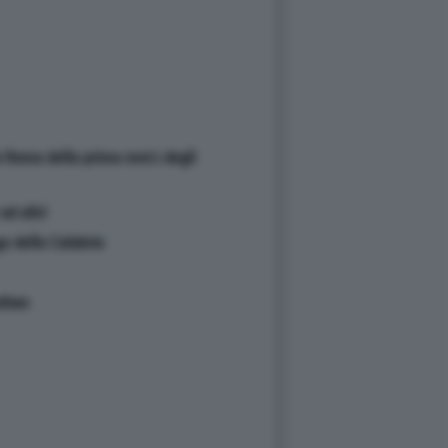
lla Roma della prima metà degli
ad altri
o della Calabria
uthan