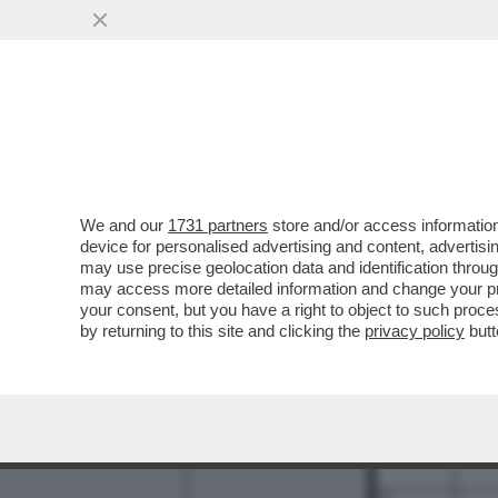
We and our
1731 partners
store and/or access information
1
2
device for personalised advertising and content, advert
may use precise geolocation data and identification throu
9
may access more detailed information and change your pre
your consent, but you have a right to object to such proc
11
by returning to this site and clicking the
privacy policy
butt
13
16
17
19