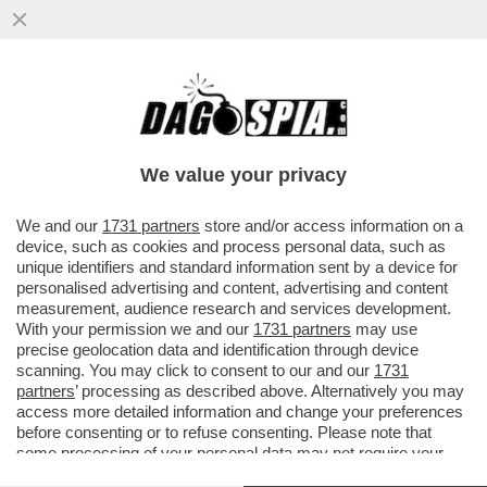
1
2
3
4
5
6
7
8
We value your privacy
9
10
We and our
1731 partners
store and/or access information on a
device, such as cookies and process personal data, such as
11
12
unique identifiers and standard information sent by a device for
personalised advertising and content, advertising and content
13
14
measurement, audience research and services development.
With your permission we and our
1731 partners
may use
15
16
precise geolocation data and identification through device
scanning. You may click to consent to our and our
1731
17
18
19
partners
’ processing as described above. Alternatively you may
access more detailed information and change your preferences
20
21
22
23
24
before consenting or to refuse consenting. Please note that
some processing of your personal data may not require your
25
26
27
consent, but you have a right to object to such processing. Your