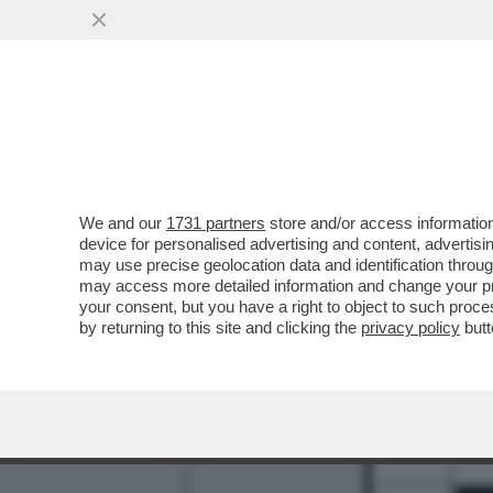
We and our
1731 partners
store and/or access information
1
2
device for personalised advertising and content, advert
may use precise geolocation data and identification throu
9
may access more detailed information and change your pre
your consent, but you have a right to object to such proc
11
by returning to this site and clicking the
privacy policy
butt
12
14
15