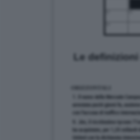
22
23
24
Le definizion
ORIZZONTALI
1. Il nome della Mercado Campos
arrestata pochi giorni fa, assiem
con l'accusa di traffico internazi
9. Jim, il ricchissimo tycoon 71e
ha acquistato, per 1,25 miliardi 
United con la dichiarata intenzion