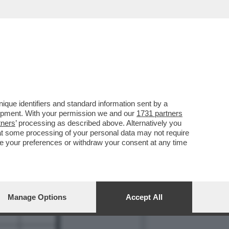
que identifiers and standard information sent by a
8
lopment. With your permission we and our
1731 partners
tners
’ processing as described above. Alternatively you
at some processing of your personal data may not require
nge your preferences or withdraw your consent at any time
Manage Options
Accept All