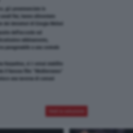
ce, già preannunciate in
anali Rai, hanno alimentato
 dei detrattori di Giorgia Meloni
posito dell'accordo sul
ticatissimo abbinamento,
va paragonabile a una centrale
a Karpathos, si è ormai stabilito
o il famoso film "Mediterraneo"
tisce una taverna di comuni
Vedi la soluzione