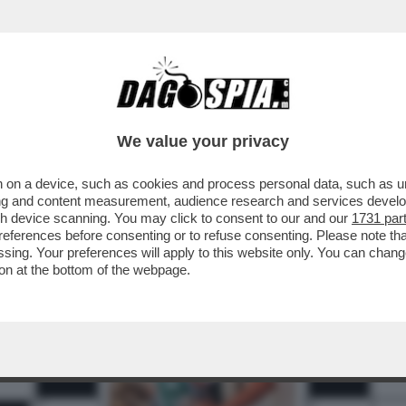
We value your privacy
 on a device, such as cookies and process personal data, such as uni
3
4
5
6
7
ising and content measurement, audience research and services deve
gh device scanning. You may click to consent to our and our
1731 par
10
ferences before consenting or to refuse consenting. Please note th
essing. Your preferences will apply to this website only. You can cha
on at the bottom of the webpage.
13
16
17
18
19
20
21