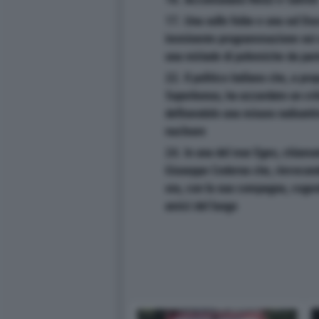
17. Una sulle foibe e una sul Du
imminente programmazione sui c
una miriade di polemiche da parte
22. Il politico italiano che, a pro
Superbonus, ha azzardato un cri
definendolo una misura radioatti
nucleare
24. In una del mar Egeo, chiamat
Giuseppe Cederna che, rievocand
ora, con la sua compagna, coges
amici del luogo