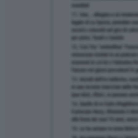
mondiali
11. Una... allegata a un testam
legale di La Spezia, potrebbe ess
società coinvolti nel giro di ca
per primi, Tonali e Zaniolo
12. Così l'ex "ombrellina" France
retroscena rivelati in un podcast d
momenti in cui lei e Valentino R
l'amore nei giorni precedenti le 
13. Iniziali dell'ex ballerino, ma
in una recente intervista dalla f
ipse dixit, rifiutò, in passato an
14. Quelle di re Carlo d'Inghilte
il principe Harry, rifiutando il di
alla festa dei suoi 75 anni, sen
15. Le ha sempre in testa Belen
16. Accomunano Renzi e Salvini