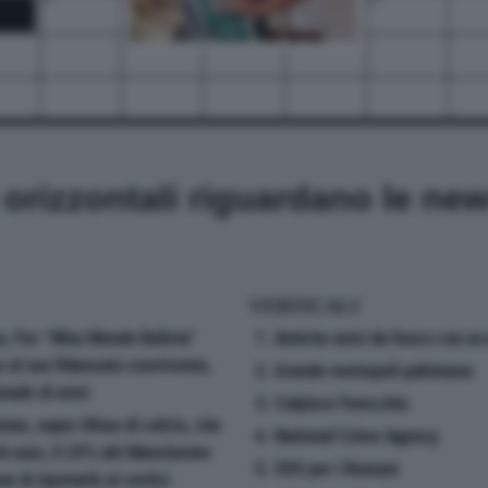
i orizzontali riguardano le ne
VERTICALI
, l'ex "Miss Mondo Bolivia"
1. Antiche armi da fuoco con ac
e al suo fidanzato convivente,
2. Grande metropoli pakistana
onale di armi
3. Colpisce l'orecchio
nne, super tifoso di calcio, che
4. National Crime Agency
di euro, il 25% del Manchester
5. 555 per i Romani
e di riportarlo ai vertici