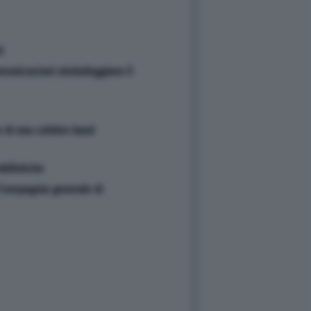
i
omunicazioni simboleggiano il
 di una celebre band
bilistiche
"Compagnia generale di