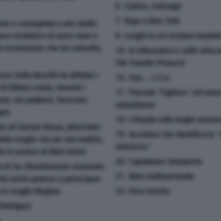
6. Cattive, malvagie
7. Dopo a New York
ento e consegnata a uno studio
ere rivelatrice di nuovi nomi e
8. Luoghi in cui recitano burattin
lcio scommesse che ha coinvolto,
10. In informatica e nelle telec
File Transfer Protocol
sca Sofia Novello ha definito i
16. Una... è il re
i Diletta Leotta, inerenti i
17. Precede "Fighters" nel nome
ossi, nel paddock, facevano
statunitense
gare
18. L'Irlanda sulle targhe automo
rito di Carmen Russo, pluricitato
19. Acronimo che identifica la 
edele moglie che per non tradirlo,
elettricità"
che le avance di Alain Delon
20. Capodanno vietnamita
rra le ha vibrantemente scatenate
21. Nota multinazionale
retto invito paterno a partecipare
za la moglie Meghan
23. Poco istruito
 Rodriguez