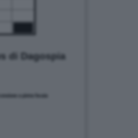
ws di Dagospia
censione a pietra focaia