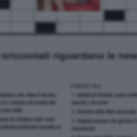
27
29
i orizzontali riguardano le ne
VERTICALI
nastica che, dopo il declino
1. Iniziali di Strambi, santo cele
i, si è buttata nel mondo del
nascita e di morte
 una stella
2. Proteine delle fibre muscolari
esto di chiudere tutti i web
3. Organizzazione che gestisce l
i &lt;&lt;medievali rivendite di
statunitensi