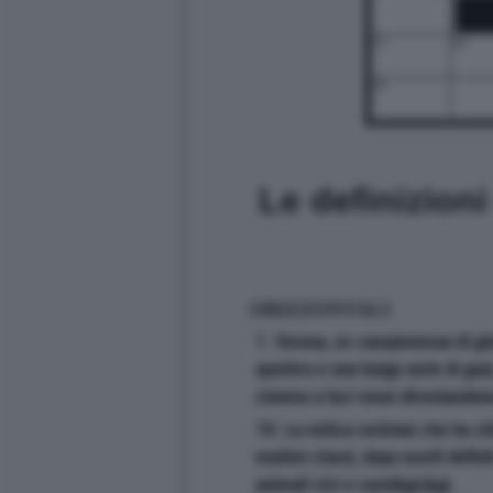
25
26
28
Le definizion
ORIZZONTALI
1. Verona, ex campionessa di gin
sportivo e una lunga serie di gua
cinema a luci rosse diventandone
10. La mitica rockstar che ha chi
market cinesi, dopo averli definit
animali vivi e carni&gt;&gt;