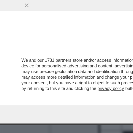
We and our
1731 partners
store and/or access information
1
2
device for personalised advertising and content, advert
may use precise geolocation data and identification throu
10
may access more detailed information and change your pre
your consent, but you have a right to object to such proc
11
by returning to this site and clicking the
privacy policy
butt
13
15
17