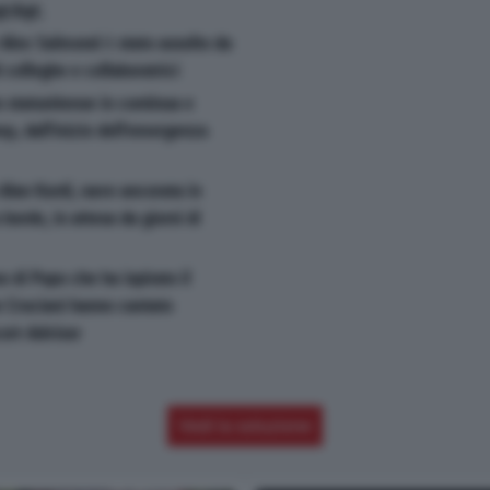
t;&gt;
 Alex Salmond è stato assolto da
 colleghe e collaboratrici
to statunitense in continua e
p, dall'inizio dell'emergenza
 Alan Kurdi, nave ancorata in
bordo, in attesa da giorni di
o di Pupo che ha ispirato il
e Cruciani hanno cantato
cort-Advisor
Vedi la soluzione