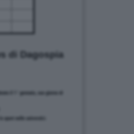
ws di Dagospia
brato il 1° gennaio, suo giorno di
o sport nelle università