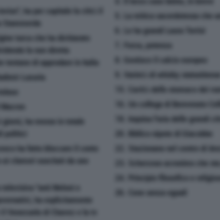
4. Il terzo caso latino, in breve
viso'', ha per capitale la città il
5. La mitica sacerdotessa che 
ta Stammerda
6. Le ha grandi Laura Torrisi
gine turca che ha dichiarato
7. Forza, potenza
ividendo la non diretta
8. Gestisce il calcio europeo
he tentano di approdare in Italia
9. Varietà di whisky statunitens
Vladimir Luxuria
15. Cavità dello stomaco dei ru
tolaso
16. Un collega di Benvenuto Cell
l Macron
18. Inquina l'aria delle grandi ci
 giorni, ha messo in totale
i politici
20. Biblico nipote di Giacobbe
sco ha fatto bloccare il conto
22. Stazionano nel centro di Ar
 ai clamori suscitati da uno
23. Scherzoso acronimo che sta 
24. Principio filosofico e religio
elevisiva ''anti Meloni e
26. Cene senza eguali
 governativi, ha esplicitamente
è il Venezuela di Chavez e la tv