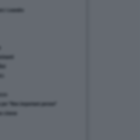
amò Leandro
e
minanti
ini
ttà
ezzo
per ''Non important person''
so cinese