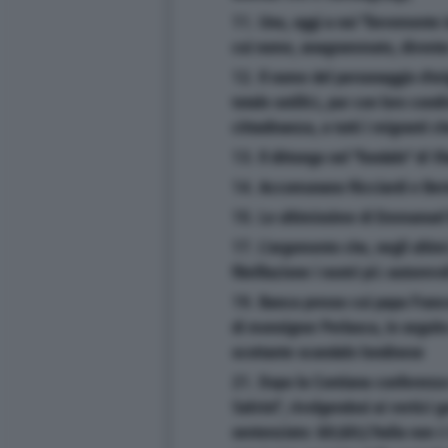
11. Uno, oggi a noi ''lievemente in
cui nome, anagrammato, diven
12. Il nome del personaggio d'ori
totale ostilità, pur con loro cond
cittadinanza, a tutti i migranti c
13. Il dittongo nel ''fondale'' di 
14. Accomunano Ricciardi e Ber
15. Le ultimissime di Emmanue
17. L'argomento che, negli ultimi
fibrillazione i nostri più autorevol
19. Banca presso cui papa France
di monsignor Perlasca, in seguito
scottante scandalo londinese
21. Dopo la Contiana conferenza t
Salvini'', rivolgendosi ai vertici
sentenziato: &lt;&lt;L'Italia non 