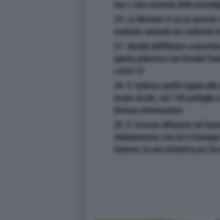
non è una cassetta della posta&g
25. La Nazione il cui ex premier
molestie sessuali nei confronti di
27. Iniziali dell'illustre scienzia
aperta polemica con Donald Trum
covid-19
28. E' tedesca quella legata alla
acque sicule, con 156 profughi a 
diversa sistemazione
29. E' avverso all'amore nel bran
riadattamento che lui e Giusepp
insieme, in una iniziativa pro Es