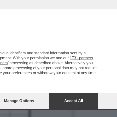
que identifiers and standard information sent by a
9
lopment. With your permission we and our
1731 partners
tners
’ processing as described above. Alternatively you
at some processing of your personal data may not require
nge your preferences or withdraw your consent at any time
16
Manage Options
Accept All