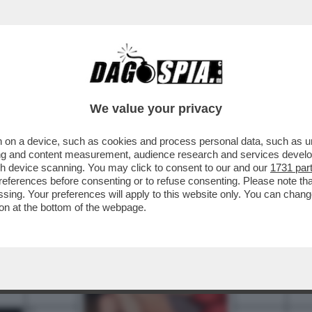
We value your privacy
 on a device, such as cookies and process personal data, such as uni
3
4
5
6
7
8
ising and content measurement, audience research and services deve
gh device scanning. You may click to consent to our and our
1731 par
ferences before consenting or to refuse consenting. Please note th
essing. Your preferences will apply to this website only. You can cha
12
on at the bottom of the webpage.
14
18
19
20
21
22
23
24